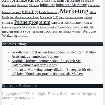
Affiliate
Amazon
Aawp
E-Mail Marketing
Audible
Einkommen
Influencer
Influencer Marketing
Goodnotes 6
Helium 10
Hörbuch
Instrument
Marketing
Klick-Tipp
Internet
keyword
kundenbewertung
Media
Mediaplan
Mediaplan unter Excel
Mitbewerb
NFC
Notiz
Online-Business
Online-
Partnerprogramm
passives Einkommen
Marketing
Planung
soziale
Produktvergleich
QR-Code
Recht
Rechtssicherheit
Social Media
Software
medien
Tool
Werbung
Stärken
SWOT
Tag basiert
Verdienst
Verkauf
Webseite
Werkzeug
wordpress
Neueste Beiträge
GoodNotes 6 mit neuen Funktionen: KI-Notizen, Mathe-
Assistent, dynamischen Vorlagen
Audible Hörbuch herunterladen: So sparen Sie
Datenvolumen auf dem Handy
Influencer Marketing entmystifiziert: Strategien für eine
effektive Kundenansprache über soziale Medien
Startseite
»
Einkommen
Copyright © 2023 · All Rights Reserved · Content & Design by
Marketingerfolg24.de