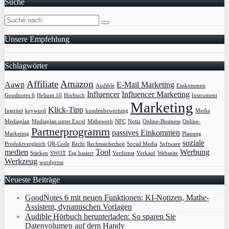
Suche
Unsere Empfehlung
Schlagwörter
Affiliate
Amazon
Aawp
E-Mail Marketing
Audible
Einkommen
Influencer
Influencer Marketing
Goodnotes 6
Helium 10
Hörbuch
Instrument
Marketing
Klick-Tipp
Internet
keyword
kundenbewertung
Media
Mediaplan
Mediaplan unter Excel
Mitbewerb
NFC
Notiz
Online-Business
Online-
Partnerprogramm
passives Einkommen
Marketing
Planung
soziale
Produktvergleich
QR-Code
Recht
Rechtssicherheit
Social Media
Software
medien
Tool
Werbung
Stärken
SWOT
Tag basiert
Verdienst
Verkauf
Webseite
Werkzeug
wordpress
Neueste Beiträge
GoodNotes 6 mit neuen Funktionen: KI-Notizen, Mathe-
Assistent, dynamischen Vorlagen
Audible Hörbuch herunterladen: So sparen Sie
Datenvolumen auf dem Handy