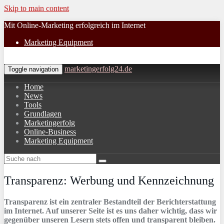
Skip to main content
Mit Online-Marketing erfolgreich im Internet
Marketing Equipment
marketingerfolg24.de
Toggle navigation
Home
News
Tools
Grundlagen
Marketingerfolg
Online-Business
Marketing Equipment
Transparenz: Werbung und Kennzeichnung
Transparenz ist ein zentraler Bestandteil der Berichterstattung
im Internet. Auf unserer Seite ist es uns daher wichtig, dass wir
gegenüber unseren Lesern stets offen und transparent bleiben.