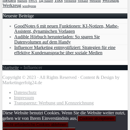
medien
Tool
Werbung
Stärken
SWOT
Tag basiert
Verdienst
Verkauf
Webseite
Werkzeug
wordpress
Neueste Beiträge
GoodNotes 6 mit neuen Funktionen: KI-Notizen, Mathe-
Assistent, dynamischen Vorlagen
Audible Hörbuch herunterladen: So sparen Sie
Datenvolumen auf dem Handy
Influencer Marketing entmystifiziert: Strategien für eine
effektive Kundenansprache über soziale Medien
Startseite
»
Influencer
Copyright © 2023 · All Rights Reserved · Content & Design by
Marketingerfolg24.de
Datenschutz
Impressum
Transparenz: Werbung und Kennzeichnung
Diese Website benutzt Cookies. Wenn Sie die Website weiter nutzt,
gehen wir von Ihrem Einverständnis aus.
Cookies akzeptieren
Nicht erforderliche Cookies ablehnen