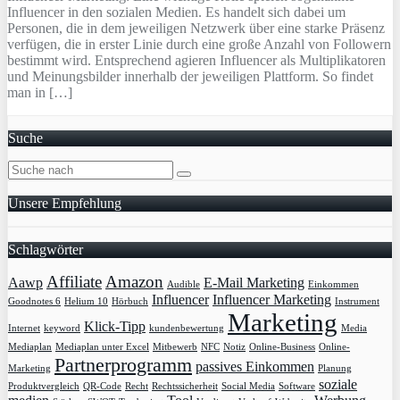
Influencer in den sozialen Medien. Es handelt sich dabei um
Personen, die in dem jeweiligen Netzwerk über eine starke Präsenz
verfügen, die in erster Linie durch eine große Anzahl von Followern
bestimmt wird. Entsprechend agieren Influencer als Multiplikatoren
und Meinungsbilder innerhalb der jeweiligen Plattform. So findet
man in […]
Suche
Unsere Empfehlung
Schlagwörter
Affiliate
Amazon
Aawp
E-Mail Marketing
Audible
Einkommen
Influencer
Influencer Marketing
Goodnotes 6
Helium 10
Hörbuch
Instrument
Marketing
Klick-Tipp
Internet
keyword
kundenbewertung
Media
Mediaplan
Mediaplan unter Excel
Mitbewerb
NFC
Notiz
Online-Business
Online-
Partnerprogramm
passives Einkommen
Marketing
Planung
soziale
Produktvergleich
QR-Code
Recht
Rechtssicherheit
Social Media
Software