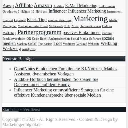
Affiliate
Amazon
Aawp
E-Mail Marketing
Audible
Einkommen
Influencer
Influencer Marketing
Goodnotes 6
Helium 10
Hörbuch
Instrument
Marketing
Klick-Tipp
Internet
keyword
kundenbewertung
Media
Mediaplan
Mediaplan unter Excel
Mitbewerb
NFC
Notiz
Online-Business
Online-
Partnerprogramm
passives Einkommen
Marketing
Planung
soziale
Produktvergleich
QR-Code
Recht
Rechtssicherheit
Social Media
Software
medien
Tool
Werbung
Stärken
SWOT
Tag basiert
Verdienst
Verkauf
Webseite
Werkzeug
wordpress
Neueste Beiträge
GoodNotes 6 mit neuen Funktionen: KI-Notizen, Mathe-
Assistent, dynamischen Vorlagen
Audible Hörbuch herunterladen: So sparen Sie
Datenvolumen auf dem Handy
Influencer Marketing entmystifiziert: Strategien für eine
effektive Kundenansprache über soziale Medien
Startseite
»
Verdienst
Copyright © 2023 · All Rights Reserved · Content & Design by
Marketingerfolg24.de