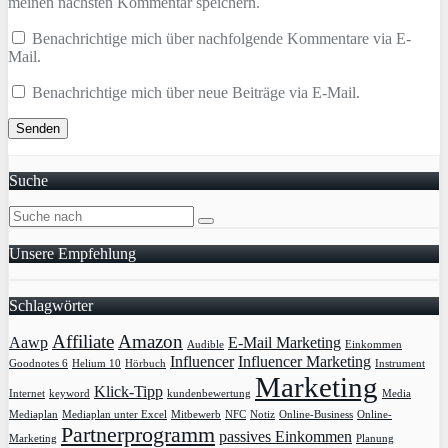
meinen nächsten Kommentar speichern.
Benachrichtige mich über nachfolgende Kommentare via E-
Mail.
Benachrichtige mich über neue Beiträge via E-Mail.
Suche
Unsere Empfehlung
Schlagwörter
Affiliate
Amazon
Aawp
E-Mail Marketing
Audible
Einkommen
Influencer
Influencer Marketing
Goodnotes 6
Helium 10
Hörbuch
Instrument
Marketing
Klick-Tipp
Internet
keyword
kundenbewertung
Media
Mediaplan
Mediaplan unter Excel
Mitbewerb
NFC
Notiz
Online-Business
Online-
Partnerprogramm
passives Einkommen
Marketing
Planung