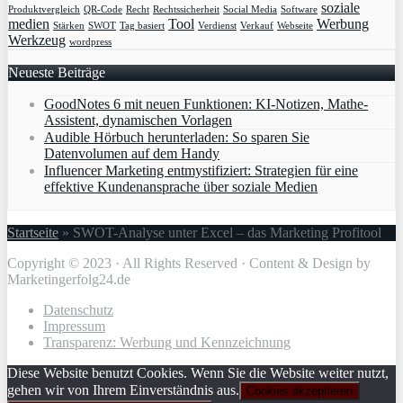
soziale
Produktvergleich
QR-Code
Recht
Rechtssicherheit
Social Media
Software
medien
Tool
Werbung
Stärken
SWOT
Tag basiert
Verdienst
Verkauf
Webseite
Werkzeug
wordpress
Neueste Beiträge
GoodNotes 6 mit neuen Funktionen: KI-Notizen, Mathe-
Assistent, dynamischen Vorlagen
Audible Hörbuch herunterladen: So sparen Sie
Datenvolumen auf dem Handy
Influencer Marketing entmystifiziert: Strategien für eine
effektive Kundenansprache über soziale Medien
Startseite
»
SWOT-Analyse unter Excel – das Marketing Profitool
Copyright © 2023 · All Rights Reserved · Content & Design by
Marketingerfolg24.de
Datenschutz
Impressum
Transparenz: Werbung und Kennzeichnung
Diese Website benutzt Cookies. Wenn Sie die Website weiter nutzt,
gehen wir von Ihrem Einverständnis aus.
Cookies akzeptieren