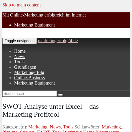
Skip to main content
Mit Online-Marketing erfolgreich im Internet
Marketing Equipment
marketingerfolg24.de
Toggle navigation
Home
News
Tools
Grundlagen
Marketingerfolg
Online-Business
Marketing Equipment
SWOT-Analyse unter Excel – das
Marketing Profitool
Kategorie(n):
Marketing
,
News
,
Tools
Schlagwörter:
Marketing
,