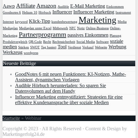
Affiliate
Amazon
Aawp
E-Mail Marketing
Audible
Einkommen
Influencer
Influencer Marketing
Goodnotes 6
Helium 10
Hörbuch
Instrument
Marketing
Klick-Tipp
Internet
keyword
kundenbewertung
Media
Mediaplan
Mediaplan unter Excel
Mitbewerb
NFC
Notiz
Online-Business
Online-
Partnerprogramm
passives Einkommen
Marketing
Planung
soziale
Produktvergleich
QR-Code
Recht
Rechtssicherheit
Social Media
Software
medien
Tool
Werbung
Stärken
SWOT
Tag basiert
Verdienst
Verkauf
Webseite
Werkzeug
wordpress
Neueste Beiträge
GoodNotes 6 mit neuen Funktionen: KI-Notizen, Mathe-
Assistent, dynamischen Vorlagen
Audible Hörbuch herunterladen: So sparen Sie
Datenvolumen auf dem Handy
Influencer Marketing entmystifiziert: Strategien für eine
effektive Kundenansprache über soziale Medien
Startseite
»
Webinar
Copyright © 2023 · All Rights Reserved · Content & Design by
Marketingerfolg24.de